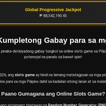
Global Progressive Jackpot
₱ 88,542,190.45
Kumpletong Gabay para sa m
pinaka-detalyadong gabay tungkol sa online slots game sa Pilipi
potensyal na panalo sa bawat spin!
2026, ang
slots game
ay hindi na lamang matatagpuan sa mga pisi
ine para sa mga Pilipino dahil sa kadalian nitong laruin at sa mal
Paano Gumagana ang Online Slots Game?
isang sistemang tinatawag na
Random Number Generator (RN