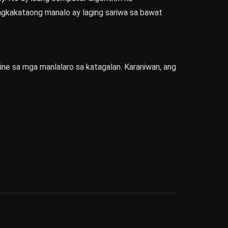
pagkakataong manalo ay laging sariwa sa bawat
ine sa mga manlalaro sa katagalan. Karaniwan, ang
.