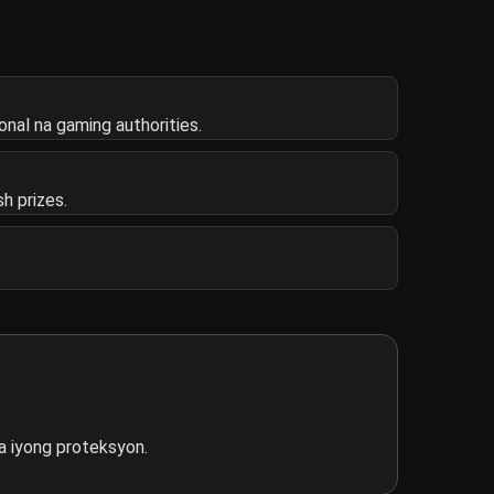
nal na gaming authorities.
h prizes.
a iyong proteksyon.