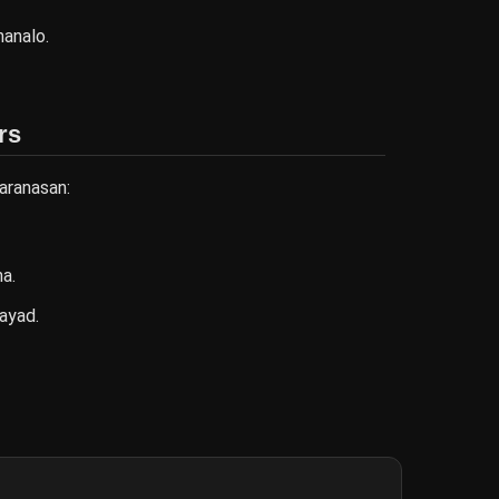
nanalo.
rs
aranasan:
a.
ayad.