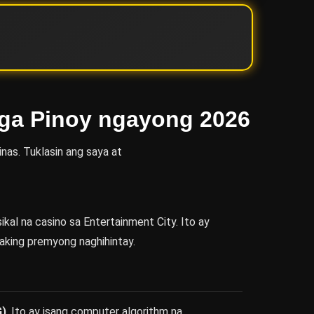
ga Pinoy ngayong 2026
nas. Tuklasin ang saya at
kal na casino sa Entertainment City. Ito ay
alaking premyong naghihintay.
G)
. Ito ay isang computer algorithm na