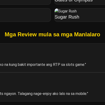
Sugar Rush
Mga Review mula sa mga Manlalaro
 ko na kung bakit importante ang RTP sa slots game."
s ngayon. Talagang nage-enjoy ako lalo na sa mobile."