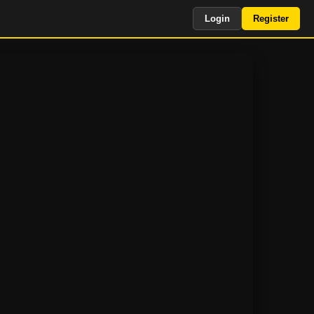
Login
Register