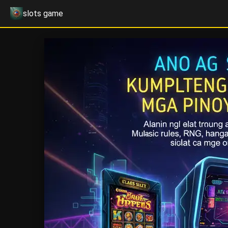
slots game