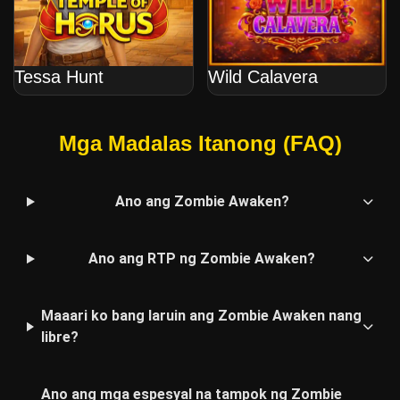
Tessa Hunt
Wild Calavera
Mga Madalas Itanong (FAQ)
Ano ang Zombie Awaken?
Ano ang RTP ng Zombie Awaken?
Maaari ko bang laruin ang Zombie Awaken nang
libre?
Ano ang mga espesyal na tampok ng Zombie