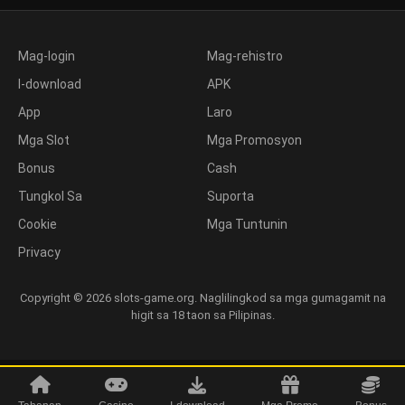
Mag-login
Mag-rehistro
I-download
APK
App
Laro
Mga Slot
Mga Promosyon
Bonus
Cash
Tungkol Sa
Suporta
Cookie
Mga Tuntunin
Privacy
Copyright © 2026 slots-game.org. Naglilingkod sa mga gumagamit na
higit sa 18 taon sa Pilipinas.